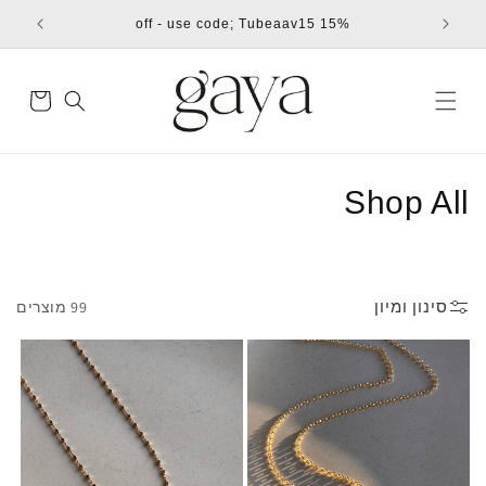
דילוג
15% off - use code; Tubeaav15
לתוכן
עגלת
קניות
ק
Shop All
ו
ל
סינון ומיון
99 מוצרים
ק
צ
י
ה