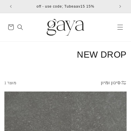
דילוג
15% off - use code; Tubeaav15
לתוכן
עגלת
קניות
ק
NEW DROP
ו
ל
סינון ומיון
מוצר 1
ק
צ
י
ה