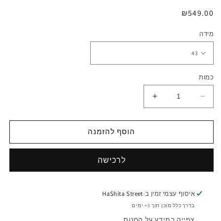
מחיר
₪549.00
רגיל
מידה
כמות
הפחתת
הגדלת
כמות
כמות
לAstra
לAstra
Ring
Ring
הוסף להזמנה
איסוף עצמי זמין ב-
HaShita Street
בדרך כלל מוכן תוך 5+ ימים
צפייה במידע על החנות