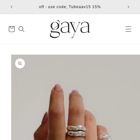
דילוג
15% off - use code; Tubeaav15
לתוכן
עגלת
קניות
דילוג
למידע
מוצר