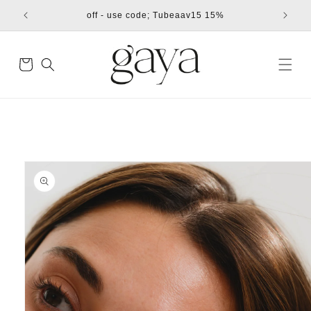
דילוג
15% off - use code; Tubeaav15
לתוכן
עגלת
קניות
דילוג
למידע
מוצר