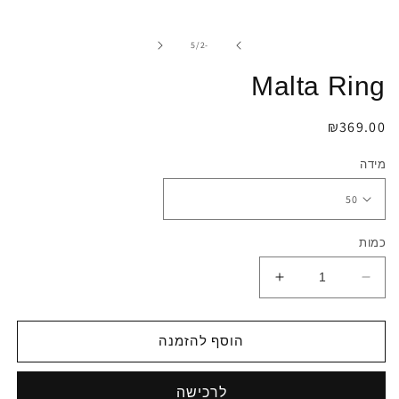
במודל
מתוך
5
/
-2
Malta Ring
מחיר
₪369.00
רגיל
מידה
כמות
הפחתת
הגדלת
כמות
כמות
לMalta
לMalta
Ring
Ring
הוסף להזמנה