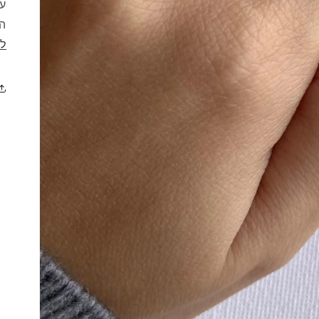
הת
לא