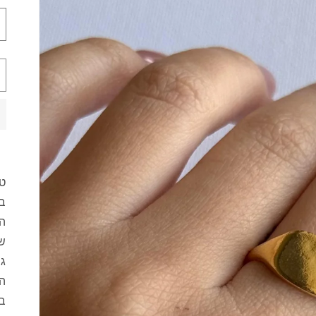
טב
בע
ה
של
גם
בגוון 14