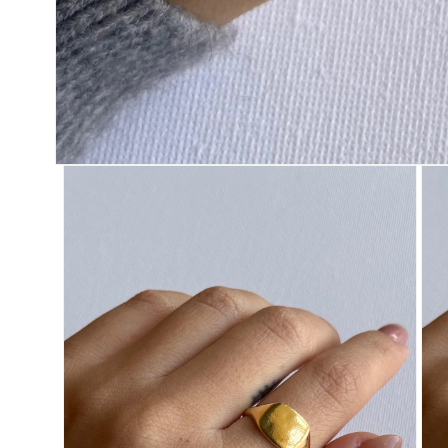
פתיחת
מדיה
1
במודל