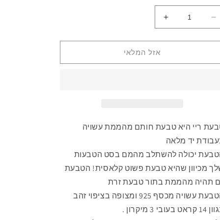
הפחתת
הגדלת
כמות
כמות
לRay
לRay
Ring
Ring
אזל המלאי
-
-
Gold
Gold
עת ריי היא טבעת חותם מהממת עשויה
בודת יד מלאה
טבעת יכולה להשתלב מהמם בסט הטבעות
ך מכיוון שהיא טבעת פשוט קלאסית! הטבעת
 תהיה מהממת בתור טבעת זרת
הטבעת עשויה מכסף 925 ומצופה בציפוי זהב
 קראט בעובי 3 מיקרון .