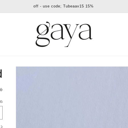
15% off - use code; Tubeaav15
d
מ
0
ר
מי
כמ