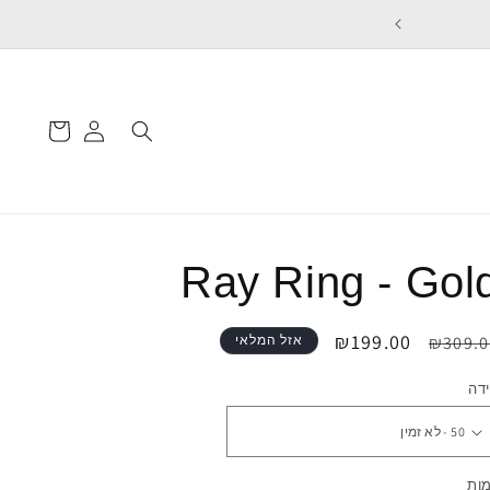
 ON ORDERS OVER 450₪
עגלת
התחברות
קניות
Ray Ring - Gol
חיר
מחיר
₪199.00
₪309.0
אזל המלאי
גיל
מבצע
דה
ות