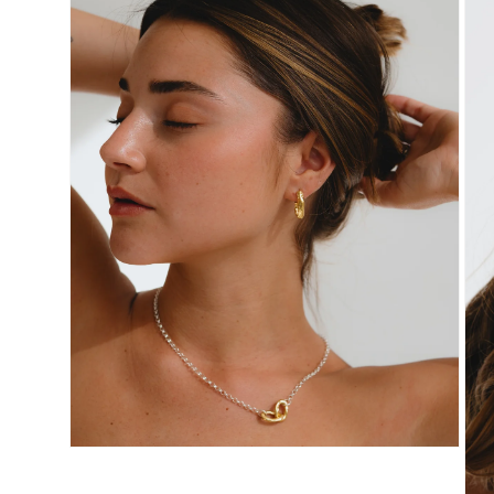
1
במודל
פתיחת
מדיה
3