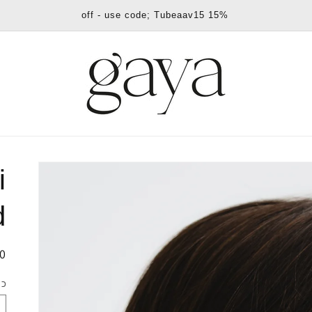
15% off - use code; Tubeaav15
i
d
מ
0
ר
כמ