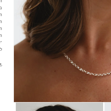
בגוון 14
הע
הע
הצ
*כ
לה
פתיחת
מדיה