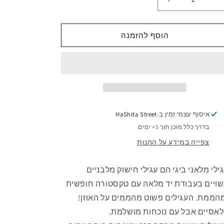
הפחתת
הגדלת
כמות
כמות
לMelani
לMelani
Bigi
Bigi
הוסף להזמנה
Earrings
Earrings
-
-
Gold
Gold
איסוף עצמי זמין ב-
HaShita Street
בדרך כלל מוכן תוך 5+ ימים
צפייה במידע על החנות
ילי מלאני ביגי הם עגילי חישוק מלבניים
ויים בעבודת יד מלאה עם טקסטורה חופשית
הממת. העגילים פשוט מהממים על האוזן!
אסיים אבל עם נוכחות מושלמת.