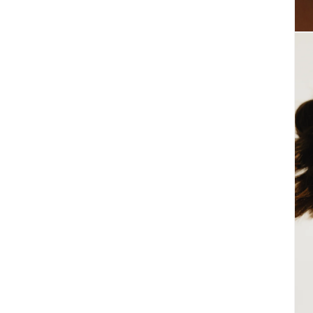
במודל
פתיחת
מדיה
2
במודל