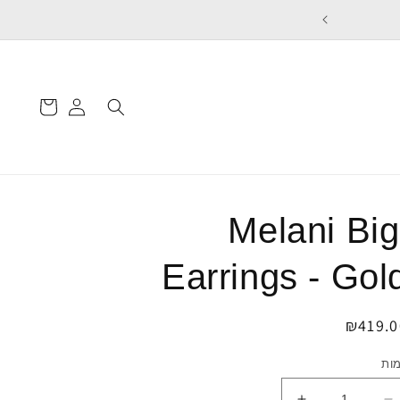
 ON ORDERS OVER 450₪
עגלת
התחברות
קניות
Melani Big
Earrings - Gol
חיר
₪419.0
גיל
ות