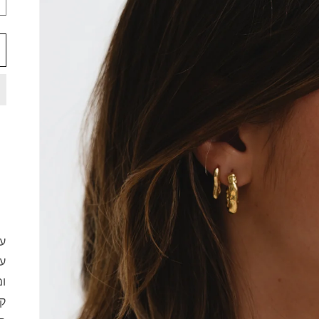
עג
עש
ומ
קל