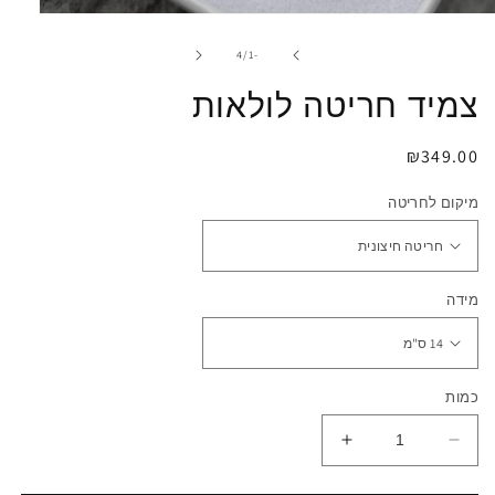
פתיחת
מדיה
1
מתוך
4
/
-1
במודל
צמיד חריטה לולאות
מחיר
₪349.00
רגיל
מיקום לחריטה
מידה
כמות
הפחתת
הגדלת
כמות
כמות