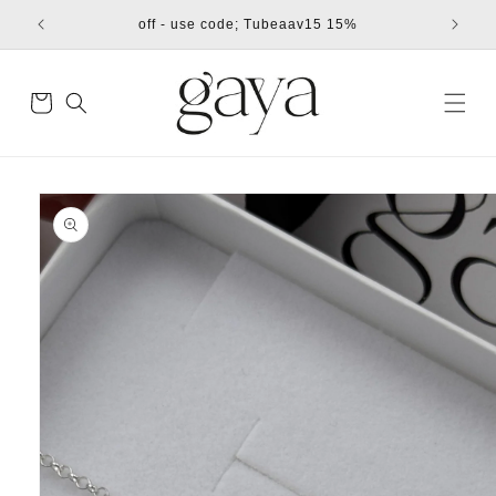
דילוג
15% off - use code; Tubeaav15
לתוכן
עגלת
קניות
דילוג
למידע
מוצר