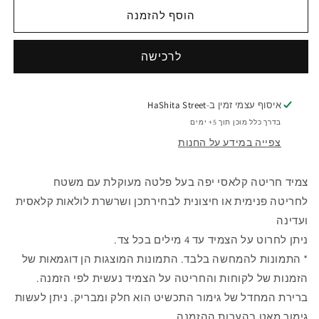
לצמיד
לצמיד
חריטה
חריטה
הוסף להזמנה
לולאות
לולאות
איסוף עצמי זמין ב-
HaShita Street
בדרך כלל מוכן תוך 5+ ימים
צפייה במידע על החנות
צמיד חריטה קלאסי יפה בעל פלטה מעוקלת עם משטח
לחריטה פנימית או חיצונית לבחירתכן ושרשרת לולאות קלאסית
ועדינה
ניתן לחרוט על הצמיד עד 4 מילים בכל צד.
* התמונות להמחשה בלבד. התמונות המוצגות הן דוגמאות של
הזמנות של לקוחות והחריטה על הצמיד נעשית לפי הזמנה.
ברירת המחדל של גימור התכשיט הוא חלק ומבריק. ניתן לעשות
גימור מאט בהערות ההזמנה