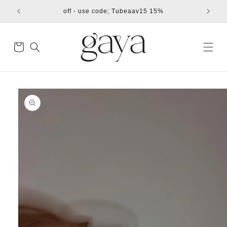
דילוג
15% off - use code; Tubeaav15
לתוכן
עגלת
קניות
דילוג
למידע
מוצר