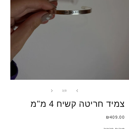
פתיחת
מדיה
1
מתוך
3
/
0
במודל
צמיד חריטה קשיח 4 מ"מ
מחיר
₪409.00
רגיל