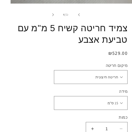
פתיחת
מדיה
1
מתוך
4
/
-1
במודל
צמיד חריטה קשיח 5 מ"מ עם
טביעת אצבע
מחיר
₪529.00
רגיל
מיקום חריטה
מידה
כמות
הפחתת
הגדלת