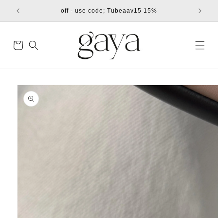
דילוג
15% off - use code; Tubeaav15
לתוכן
עגלת
קניות
דילוג
למידע
מוצר