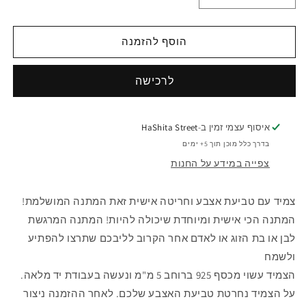
כמות
כמות
לצמיד
לצמיד
חריטה
חריטה
הוסף להזמנה
קשיח
קשיח
5
5
מ&quot;מ
מ&quot;מ
עם
עם
טביעת
טביעת
אצבע
אצבע
איסוף עצמי זמין ב-
HaShita Street
בדרך כלל מוכן תוך 5+ ימים
צפייה במידע על החנות
צמיד עם טביעת אצבע וחריטה אישית זאת המתנה המושלמת!
המתנה הכי אישית ומיוחדת שיכולה להיות! המתנה המרגשת
לבן או בת הזוג או לאדם אחר הקרוב לליבכם שתרצו להפתיע
ולשמח
הצמיד עשוי מכסף 925 ברוחב 5 מ"מ ונעשה בעבודת יד מלאה.
על הצמיד נחרטת טביעת האצבע שלכם. לאחר ההזמנה ניצור