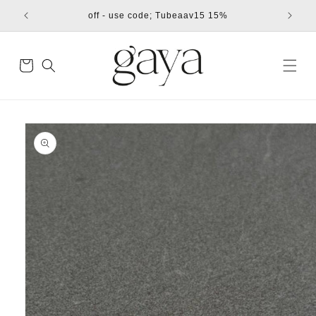
דילוג
15% off - use code; Tubeaav15
לתוכן
עגלת
קניות
דילוג
למידע
מוצר