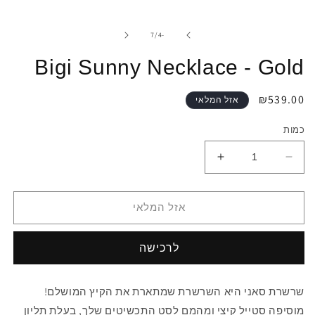
במודל
מתוך
7
/
-4
Bigi Sunny Necklace - Gold
מחיר
₪539.00
אזל המלאי
רגיל
כמות
הפחתת
הגדלת
כמות
כמות
לBigi
לBigi
Sunny
Sunny
אזל המלאי
Necklace
Necklace
-
-
Gold
Gold
שרשרת סאני היא השרשרת שמתארת את הקיץ המושלם!
מוסיפה סטייל קיצי ומהמם לסט התכשיטים שלך, בעלת תליון