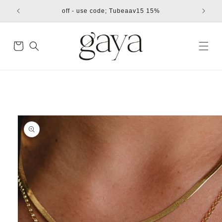
דילוג
15% off - use code; Tubeaav15
לתוכן
עגלת
קניות
דילוג
למידע
מוצר